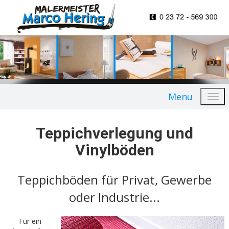
Anstrich- und Tapezierarbeiten
Lackierarbeiten und Lasurtechniken
Menu
Teppichverlegung und
Vinylböden
Teppichböden für Privat, Gewerbe
oder Industrie...
Für ein